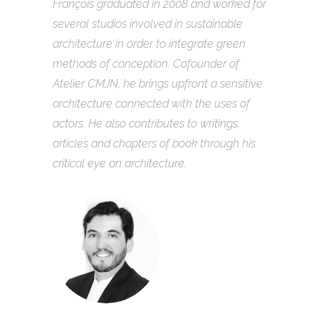
François graduated in 2008 and worked for
several studios involved in sustainable
architecture in order to integrate green
methods of conception. Cofounder of
Atelier CMJN, he brings upfront a sensitive
architecture connected with the uses of
actors. He also contributes to writings,
articles and chapters of book through his
critical eye on architecture.