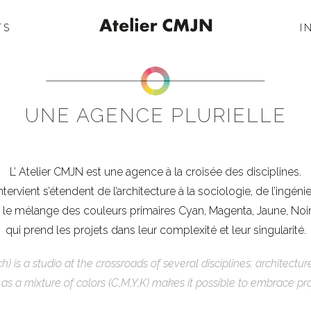
TS
I
UNE AGENCE PLURIELLE
L’ Atelier CMJN est une agence à la croisée des disciplines.
tervient s’étendent de l’architecture à la sociologie, de l’ingé
mélange des couleurs primaires Cyan, Magenta, Jaune, Noir 
qui prend les projets dans leur complexité et leur singularité.
is a studio at the crossroads of several disciplines: architectur
s a mixture of colors (C,M,Y,K) makes it possible to embrace pro