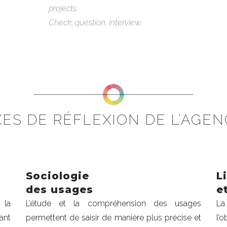
projects.
Check, question, interview.
XES DE RÉFLEXION DE L’AGEN
Sociologie
L
des usages
e
 la
L’étude et la compréhension des usages
La
ant
permettent de saisir de manière plus précise et
l’