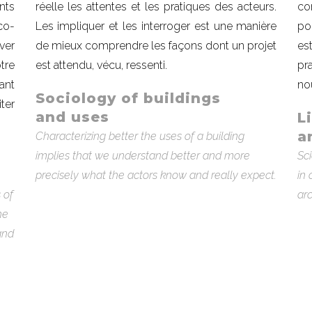
nts
réelle les attentes et les pratiques des acteurs.
co
co-
Les impliquer et les interroger est une manière
po
ver
de mieux comprendre les façons dont un projet
es
tre
est attendu, vécu, ressenti.
pr
ant
no
Sociology of buildings
ter
and uses
L
a
Characterizing better the uses of a building
implies that we understand better and more
Sc
precisely what the actors know and really expect.
in
 of
ar
he
 and