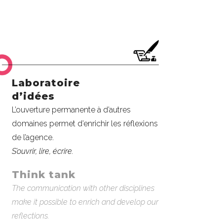
Laboratoire
d’idées
L’ouverture permanente à d’autres
domaines permet d’enrichir les réflexions
de l’agence.
S’ouvrir, lire, écrire.
Think tank
The communication with other disciplines
make it possible to enrich and develop our
reflections.