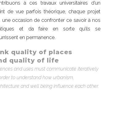
ntribuons à ces travaux universitaires d’un
int de vue parfois théorique, chaque projet
t une occasion de confronter ce savoir à nos
atiques et da faire en sorte qu’ils se
urrissent en permanence.
ink quality of places
nd quality of life
iences and uses must communicate iteratively
 order to understand how urbanism,
chitecture and well being influence each other.