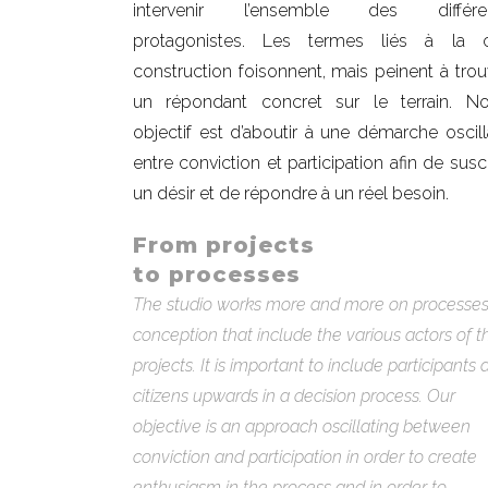
intervenir l’ensemble des différe
protagonistes. Les termes liés à la 
construction foisonnent, mais peinent à trou
un répondant concret sur le terrain. No
objectif est d’aboutir à une démarche oscill
entre conviction et participation afin de susci
un désir et de répondre à un réel besoin.
From projects
to processes
The studio works more and more on processes
conception that include the various actors of t
projects. It is important to include participants
citizens upwards in a decision process. Our
objective is an approach oscillating between
conviction and participation in order to create
enthusiasm in the process and in order to