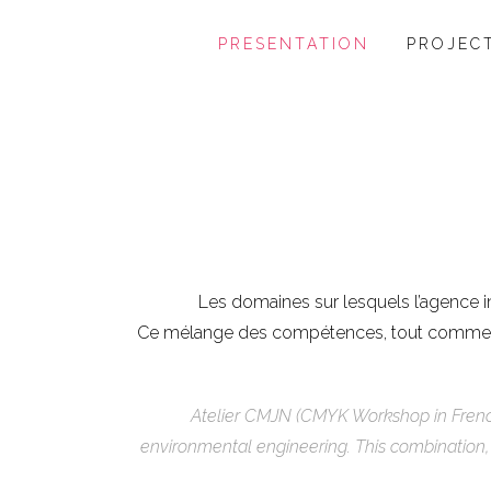
PRESENTATION
PROJEC
Les domaines sur lesquels l’agence in
Ce mélange des compétences, tout comme le 
Atelier CMJN (CMYK Workshop in French) 
environmental engineering. This combination, a