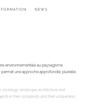
NFORMATION
NEWS
nierie environnementale au paysagisme.
permet une approche approfondie, plurielle,
e, sociology, landscape architecture and
jects in their complexity and their uniqueness.