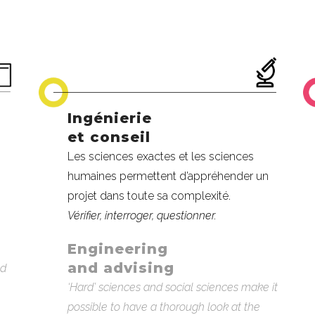
Ingénierie
et conseil
Les sciences exactes et les sciences
humaines permettent d’appréhender un
projet dans toute sa complexité.
Vérifier, interroger, questionner.
Engineering
and advising
nd
‘Hard’ sciences and social sciences make it
possible to have a thorough look at the