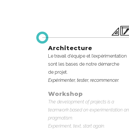
Architecture
Le travail d’équipe et l’expérimentation
sont les bases de notre démarche
de projet.
Expérimenter, tester, recommencer.
Workshop
The development of projects is a
teamwork based on experimentation a
pragmatism.
Experiment, text, start again.