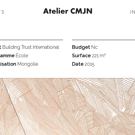
TS
I
t
Building Trust International
Budget
Nc
ramme
École
Surface
221 m²
isation
Mongolie
Date
2015