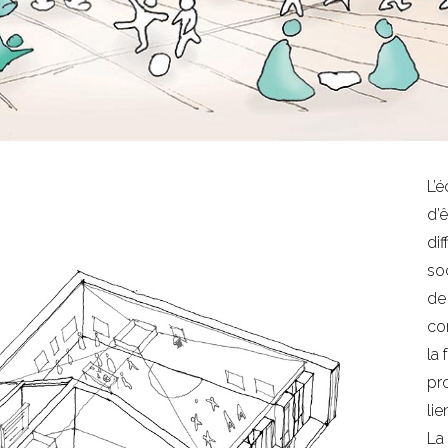
L’é
d’
di
so
de
co
la 
pr
lie
La