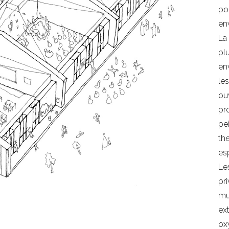
po
en
La
pl
en
les
ouv
pro
pe
th
es
Le
pr
mur
ex
ox